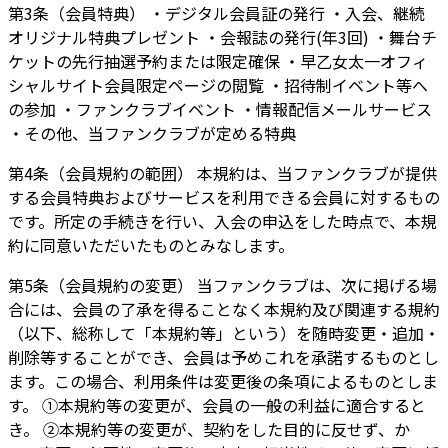
第3条（会員特典） ・デジタル会員証の発行 ・入会、継続
オリジナル特典プレゼント ・会報誌の発行(年3回) ・舞台チ
ケットの先行抽選予約または限定確保 ・早乙女太一オフィ
シャルサイト会員限定ページの閲覧 ・招待制イベント等へ
の参加 ・ファンクラブイベント ・情報配信メールサービス
・その他、当ファンクラブが定める特典
第4条（会員規約の範囲） 本規約は、当ファンクラブが提供
する会員特典およびサービスを利用できる会員に対するもの
です。所定の手続きを行い、入会の申込をした時点で、本規
約に同意いただいたものとみなします。
第5条（会員規約の変更） 当ファンクラブは、次に掲げる場
合には、会員の了承を得ることなく本規約及び関連する規約
（以下、総称して「本規約等」という）を随時変更・追加・
削除等することができ、会員は予めこれを承諾するものとし
ます。この場合、利用条件は変更後の条項によるものとしま
す。 ①本規約等の変更が、会員の一般の利益に適合すると
き。 ②本規約等の変更が、契約をした目的に反せず、か