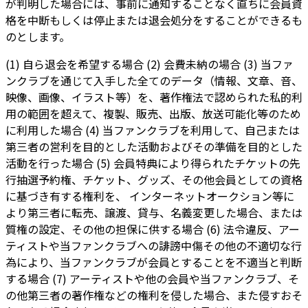
が判明した場合には、事前に通知することなく直ちに会員資
格を中断もしくは停止または退会処分をすることができるも
のとします。
(1) 自ら退会を希望する場合 (2) 会費未納の場合 (3) 当ファ
ンクラブを通じて入手した全てのデータ（情報、文章、音、
映像、画像、イラスト等）を、著作権法で認められた私的利
用の範囲を超えて、複製、販売、出版、放送可能化等のため
に利用した場合 (4) 当ファンクラブを利用して、自己または
第三者の営利を目的とした活動およびその準備を目的とした
活動を行った場合 (5) 会員特典により得られたチケットの先
行抽選予約権、チケット、グッズ、その他会員としての資格
に基づき有する権利を、 インターネットオークション等に
より第三者に転売、譲渡、貸与、名義変更した場合、または
質権の設定、その他の担保に供する場合 (6) 法令違反、アー
ティストや当ファンクラブへの誹謗中傷その他の不適切な行
為により、当ファンクラブが会員とすることを不適当と判断
する場合 (7) アーティストや他の会員や当ファンクラブ、そ
の他第三者の著作権などの権利を侵した場合、また侵すおそ