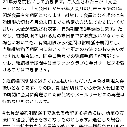
2 1年分を前払いして頂きます。ご入金された日が「入会
日」となり、「入会日」から翌年入会月の月末日までの1年
間が会員有効期間となります。継続して会員となる場合は有
効期限の切れる月の末日までに所定の方法にてお支払いくだ
さい。入金が確認され次第、有効期間を1年延長します。た
だし、有効期限の切れる月の末日までにお支払いがなかった
場合においても、有効期限から3週間は継続猶予期間とし、
当該継続猶予期間内において当社所定の方法でのお支払いが
なされた場合には、同会員番号での継続手続きが可能です。
なお、継続猶予期間中は当ファンクラブの会員サービスを受
けることはできません。
3 継続猶予期間を過ぎてお支払いいただいた場合は新規入会
扱いとなります。その際、期限が切れてから新規入会日まで
の期間に会員に発送された郵便物やメールサービスの再送は
行わないものとします。
4 会員が契約期間途中で退会を希望する場合には、所定の方
法にて退会手続きをおこなうものとします。退会した場合、
すでに支払われた年会費等の払い戻し等は一切行わないもの