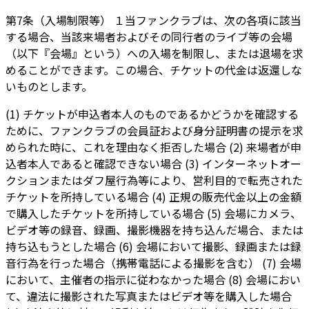
第7条（入場制限等） １当ファンクラブは、次の各項に該当
する場合、当該来場者およびその同行者のライブ等の会場
（以下『会場』という）への入場を制限し、または退場を求
めることができます。この場合、チケットの代金は返還しな
いものとします。
(1) チケットが申込者本人のものであるかどうかを確認する
ために、ファンクラブの会員証および身分証明書の提示を求
められた時に、これを理由なく拒否した場合 (2) 来場者が申
込者本人であると確認できない場合 (3) インターネットオー
クションまたはダフ屋行為等により、営利目的で転売された
チケットを所持している場合 (4) 正規の販売代金以上の金額
で購入したチケットを所持している場合 (5) 会場にカメラ、
ビデオ等の録音、録画、撮影機器を持ち込んだ場合、または
持ち込もうとした場合 (6) 会場において撮影、録画または録
音行為を行った場合（携帯電話による撮影を含む） (7) 会場
において、主催者の指示に従わなかった場合 (8) 会場におい
て、違法に撮影された写真またはビデオ等を購入した場合