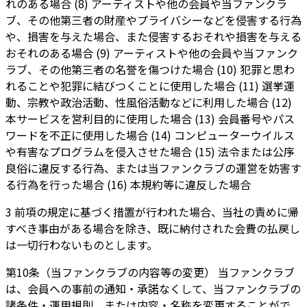
れのある場合 (8) アーティストや他の会員や当ファンクラ
ブ、その他第三者の財産やプライバシーなどを侵害する行為
や、損害を与えた場合、また侵害するおそれや損害を与える
おそれのある場合 (9) アーティストや他の会員や当ファンク
ラブ、その他第三者の名誉を傷つけた場合 (10) 犯罪と思わ
れることや犯罪に結びつくことに使用した場合 (11) 選挙運
動、宗教や政治活動、性風俗活動などに利用した場合 (12)
本サービスを営利目的に使用した場合 (13) 会員番号やパス
ワードを不正に使用した場合 (14) コンピューターウイルス
や有害なプログラムを侵入させた場合 (15) 法令または公序
良俗に違反する行為、または当ファンクラブの運営を妨害す
る行為を行った場合 (16) 本規約等に違反した場合
3 前項の規定に基づく措置が行われた場合、当社の責めに帰
すべき事由がある場合を除き、既に納付された会費の払戻し
は一切行わないものとします。
第10条（当ファンクラブの内容等の変更） 当ファンクラブ
は、会員への事前の通知・承諾なくして、当ファンクラブの
諸条件・運用規則、または内容・名称を変更することがで