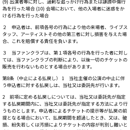
(9) 出演者等に対し、過剰な追っかけ行為または誹謗中傷行
為を行った場合 (10) 会場において、他の入場者に迷惑をか
ける行為を行った場合
２ 申込者は、前項各号の行為により他の来場者、ライブス
タッフ、アーティストその他の第三者に対し損害を与えた場
合、これを賠償する責任を負います。
３ 当ファンクラブは、第１項各号の行為を行った者に対し
ては、当ファンクラブの判断により、以後一切のチケットの
販売を行わないものとする場合があります。
第8条（中止による払戻し） 1 当社主催の公演の中止に伴
う申込者に対する払戻しは、当社又は委託先が行います。
2 前項に定める払戻しについては、当社又は委託先が指定
する払戻期間内に、当社又は委託先が指定する方法により行
うものとします。申込者によるチケットの提示等が払戻の前
提となる場合において、払戻期間を超過したとき、又は、破
損、紛失若しくは汚損によりチケットの内容が判別し難いと