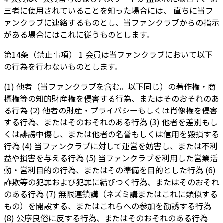
三者に使用されていることを知った場合には、 直ちに当フ
ァンクラブに連絡するものとし、当ファンクラブからの指示
がある場合にはこれに従うものとします。
第14条（禁止事項） 1 会員は当ファンクラブにおいて以下
の行為を行わないものとします。
(1) 他者（当ファンクラブを含む。以下同じ）の著作権・商
標権等の知的財産権を侵害する行為、またはそのおそれのあ
る行為 (2) 他者の財産・プライバシーもしくは肖像権を侵害
する行為、またはそのおそれのある行為 (3) 他者を差別もし
くは誹謗中傷し、または他者の名誉もしくは信用を毀損する
行為 (4) 当ファンクラブに対して運営を妨害し、または不利
益や損害を与える行為 (5) 当ファンクラブを利用した営業活
動・営利目的の行為、またはその準備を目的とした行為 (6)
詐欺等の犯罪および犯罪に結びつく行為、またはそのおそれ
のある行為 (7) 無限連鎖講（ネズミ講またはこれに類似する
もの）を開設する、またはこれらへの参加を勧誘する行為
(8) 公序良俗に反する行為、またはそのおそれのある行為